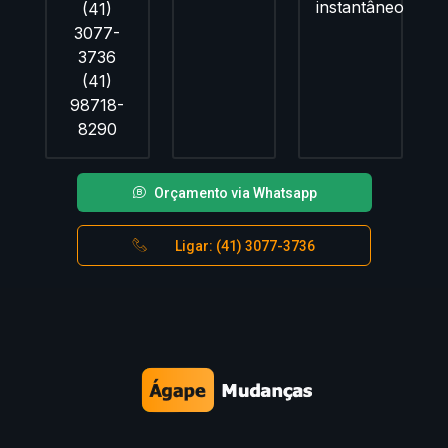
instantâneo
(41)
3077-
3736
(41)
98718-
8290
Orçamento via Whatsapp
Ligar: (41) 3077-3736