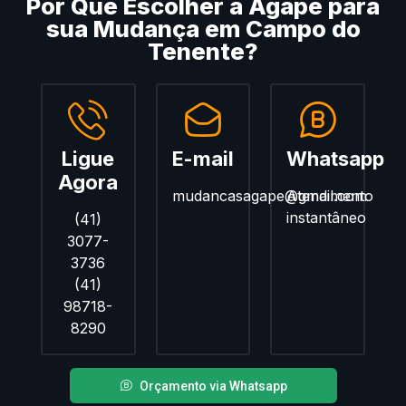
Por Que Escolher a Ágape para
sua Mudança em Campo do
Tenente?
Ligue
E-mail
Whatsapp
Agora
mudancasagape@gmail.com
Atendimento
instantâneo
(41)
3077-
3736
(41)
98718-
8290
Orçamento via Whatsapp