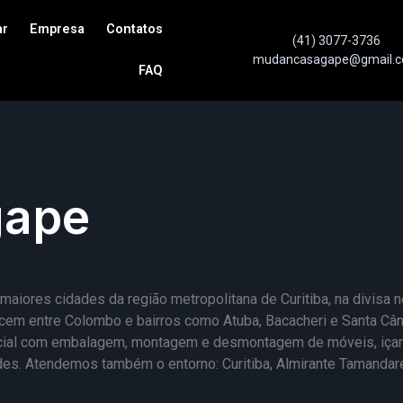
ar
Empresa
Contatos
(41) 3077-3736
mudancasagape@gmail.
FAQ
gape
res cidades da região metropolitana de Curitiba, na divisa nor
em entre Colombo e bairros como Atuba, Bacacheri e Santa Când
rcial com embalagem, montagem e desmontagem de móveis, içam
dades. Atendemos também o entorno: Curitiba, Almirante Tamandar