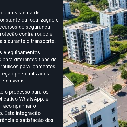
da com sistema de
onstante da localização e
recursos de segurança
roteção contra roubo e
is durante o transporte.
is e equipamentos
 para diferentes tipos de
ráulicos para içamentos,
oteção personalizados
s sensíveis.
nte o processo para os
plicativo WhatsApp, é
os, acompanhar o
. Esta integração
arência e satisfação dos