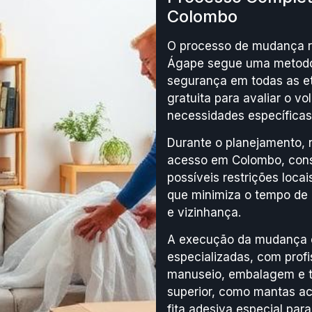
Colombo
O processo de mudança r
Ágape segue uma metodol
segurança em todas as et
gratuita para avaliar o vo
necessidades específicas 
Durante o planejamento, 
acesso em Colombo, consi
possíveis restrições loc
que minimiza o tempo de 
e vizinhança.
A execução da mudança e
especializadas, com prof
manuseio, embalagem e tr
superior, como mantas ac
fita adesiva especial para