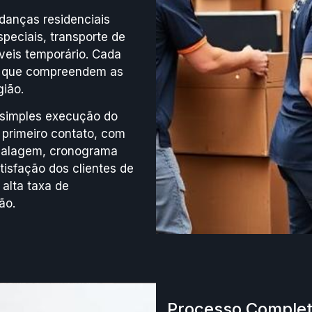
anças residenciais
peciais, transporte de
eis temporário. Cada
os que compreendem as
ião.
simples execução do
 primeiro contato, com
balagem, cronograma
isfação dos clientes de
 alta taxa de
ão.
Processo Complet