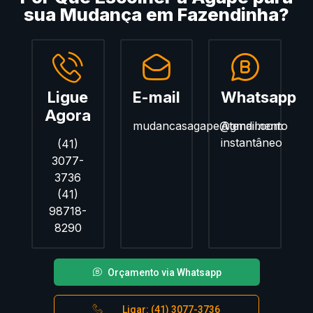
sua Mudança em Fazendinha?
Ligue
E-mail
Whatsapp
Agora
mudancasagape@gmail.com
Atendimento
instantâneo
(41)
3077-
3736
(41)
98718-
8290
Orçamento via Whatsapp
Ligar: (41) 3077-3736