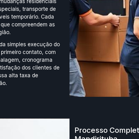
mudanças residenciais
peciais, transporte de
eis temporário. Cada
os que compreendem as
ião.
da simples execução do
 primeiro contato, com
balagem, cronograma
isfação dos clientes de
ssa alta taxa de
ão.
Processo Complet
Mandirituba