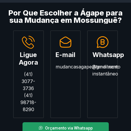
Por Que Escolher a Ágape para
sua Mudança em Mossunguê?
Ligue
E-mail
Whatsapp
Agora
mudancasagape@gmail.com
Atendimento
instantâneo
(41)
3077-
3736
(41)
98718-
8290
Orçamento via Whatsapp