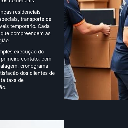
ntos comerciais.
nças residenciais
peciais, transporte de
eis temporário. Cada
os que compreendem as
ião.
imples execução do
 primeiro contato, com
balagem, cronograma
isfação dos clientes de
lta taxa de
ão.