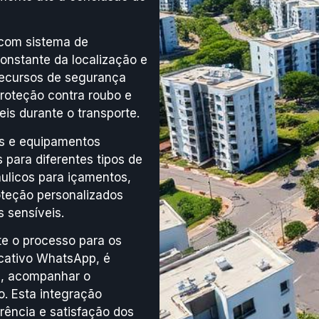
 com sistema de
onstante da localização e
recursos de segurança
roteção contra roubo e
is durante o transporte.
is e equipamentos
 para diferentes tipos de
áulicos para içamentos,
oteção personalizados
s sensíveis.
nte o processo para os
licativo WhatsApp, é
os, acompanhar o
. Esta integração
arência e satisfação dos