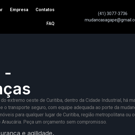
ar
Empresa
Contatos
(41) 3077-3736
mudancasagape@gmail.
FAQ
o
a
-
nças
o extremo oeste de Curitiba, dentro da Cidade Industrial, há mai
rga e o transporte seguro, com equipe adequada ao porte da mud
s para qualquer lugar de Curitiba, região metropolitana ou 
a e Araucária. Peça um orçamento sem compromisso.
urança e agilidade.