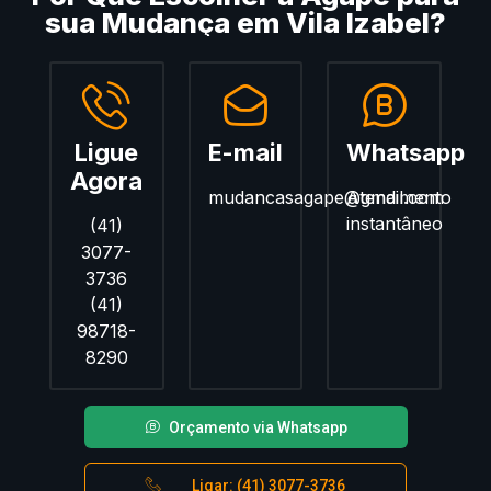
sua Mudança em Vila Izabel?
Ligue
E-mail
Whatsapp
Agora
mudancasagape@gmail.com
Atendimento
instantâneo
(41)
3077-
3736
(41)
98718-
8290
Orçamento via Whatsapp
Ligar: (41) 3077-3736